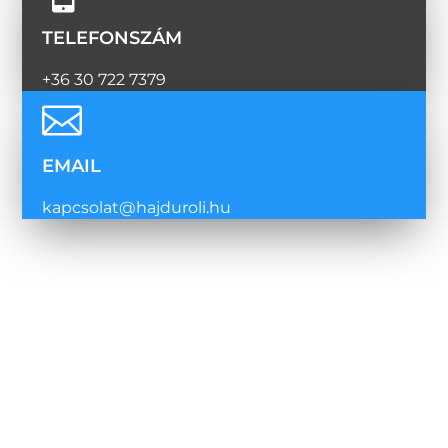
TELEFONSZÁM
+36 30 722 7379

EMAIL
kapcsolat@hajduroli.hu