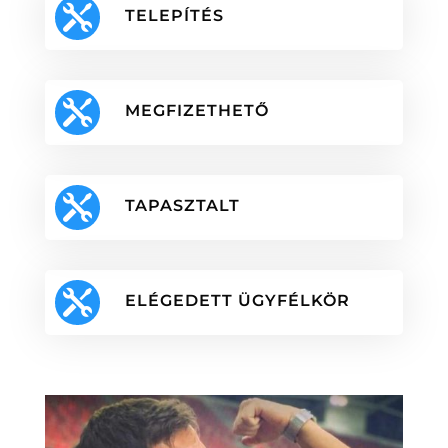

TELEPÍTÉS

MEGFIZETHETŐ

TAPASZTALT

ELÉGEDETT ÜGYFÉLKÖR