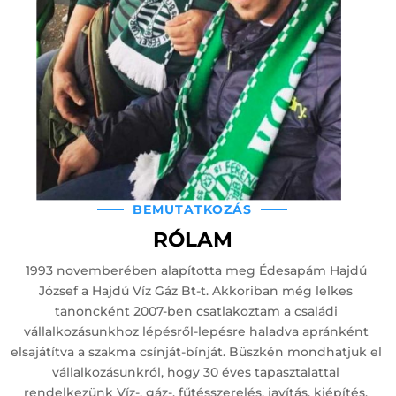
BEMUTATKOZÁS
RÓLAM
1993 novemberében alapította meg Édesapám Hajdú
József a Hajdú Víz Gáz Bt-t. Akkoriban még lelkes
tanoncként 2007-ben csatlakoztam a családi
vállalkozásunkhoz lépésről-lepésre haladva apránként
elsajátítva a szakma csínját-bínját. Büszkén mondhatjuk el
vállalkozásunkról, hogy 30 éves tapasztalattal
rendelkezünk Víz-, gáz-, fűtésszerelés, javítás, kiépítés,