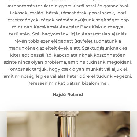
karbantartás területein gyors kiszállással és garanciával.
Lakások, családi házak, társasházak, panelházak, ipari
létesítmények, cégek számára nyújtunk segítséget nap
mint nap Kecskemét és egész Bács Kiskun megye
területén. Száj hagyomány útján és számtalan ajánlás
révén több ezer elégedett ügyfelet tudhatunk a
magunkénak az eltelt évek alatt. Szaktudásunknak és
kiterjedt beszállítói kapcsolatainknak köszönhetően
szinte nincs olyan probléma, amit ne tudnánk megoldani.
Fontosnak tartjuk, hogy csak olyan munkát vállaljuk el,
amit minőségileg és vállalat határidőre el tudunk végezni.
Keressen minket bátran bizalommal.
Hajdú Roland