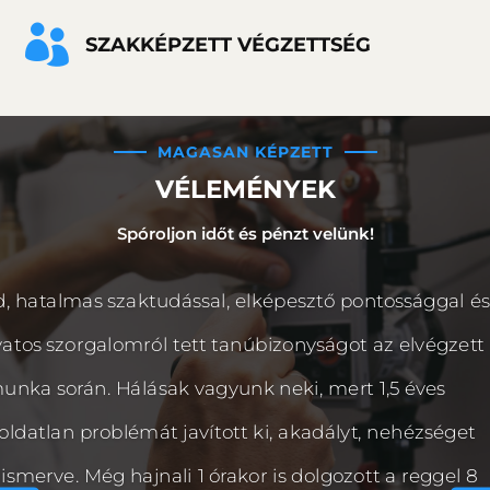

SZAKKÉPZETT VÉGZETTSÉG
MAGASAN KÉPZETT
VÉLEMÉNYEK
Spóroljon időt és pénzt velünk!
, hatalmas szaktudással, elképesztő pontossággal és
yatos szorgalomról tett tanúbizonyságot az elvégzett
unka során. Hálásak vagyunk neki, mert 1,5 éves
ldatlan problémát javított ki, akadályt, nehézséget
smerve. Még hajnali 1 órakor is dolgozott a reggel 8