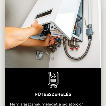
FŰTÉSSZERELÉS
Nem árasztanak meleget a radiátorok?