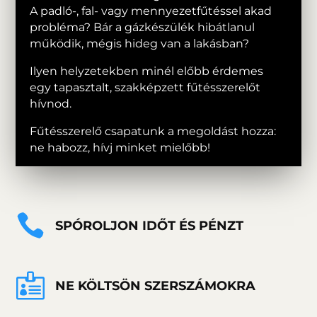
A padló-, fal- vagy mennyezetfűtéssel akad
probléma? Bár a gázkészülék hibátlanul
működik, mégis hideg van a lakásban?
Ilyen helyzetekben minél előbb érdemes
egy tapasztalt, szakképzett fűtésszerelőt
hívnod.
Fűtésszerelő csapatunk a megoldást hozza:
ne habozz, hívj minket mielőbb!

SPÓROLJON IDŐT ÉS PÉNZT

NE KÖLTSÖN SZERSZÁMOKRA