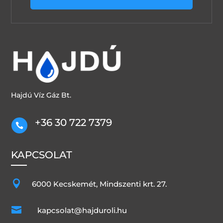
Hajdú Víz Gáz Bt.
+36 30 722 7379

KAPCSOLAT

6000 Kecskemét, Mindszenti krt. 27.

kapcsolat@hajduroli.hu