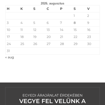
2026. augusztus
H
K
S
C
P
S
V
1
2
3
4
5
6
7
8
9
10
11
12
13
14
15
16
17
18
19
20
21
22
23
24
25
26
27
28
29
30
31
« aug
EGYEDI ÁRAJÁNLAT ÉRDEKÉBEN
VEGYE FEL VELÜNK A