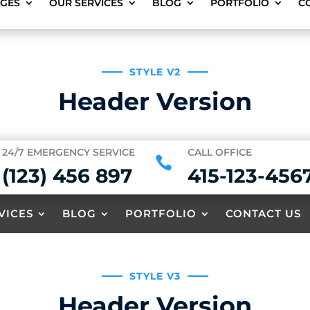
AGES
OUR SERVICES
BLOG
PORTFOLIO
C
STYLE V2
Header Version
24/7 EMERGENCY SERVICE
CALL OFFICE

(123) 456 897
415-123-456
VICES
BLOG
PORTFOLIO
CONTACT US
STYLE V3
Header Version