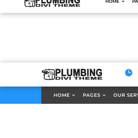
HOME
P

HOME
PAGES
OUR SER