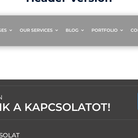
GES
OUR SERVICES
BLOG
PORTFOLIO
CO
N
NK A KAPCSOLATOT!
SOLAT